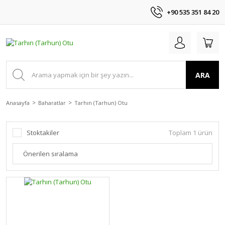
+90 535 351 84 20
ARA
Anasayfa
Baharatlar
Tarhın (Tarhun) Otu
Stoktakiler
Toplam 1 ürün