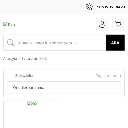
+90 535 351 84 20
ARA
Anasayfa
Baharatlar
Köri
Stoktakiler
Toplam 1 ürün