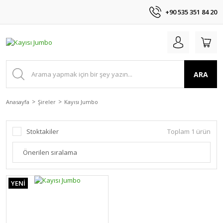
+90 535 351 84 20
ARA
Anasayfa
Şireler
Kayısı Jumbo
Stoktakiler
Toplam 1 ürün
YENİ