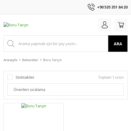
+90 535 351 84 20
ARA
Anasayfa
Baharatlar
Boru Tarçın
Stoktakiler
Toplam 1 ürün