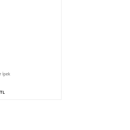
r İpek
 TL