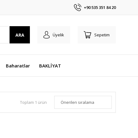
+90 535 351 84 20
ARA
Üyelik
Sepetim
Baharatlar
BAKLİYAT
Toplam 1 ürün