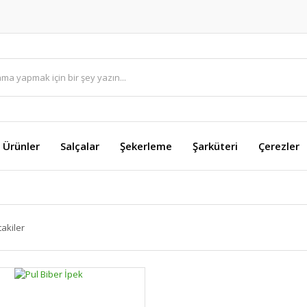
i Ürünler
Salçalar
Şekerleme
Şarküteri
Çerezler
takiler