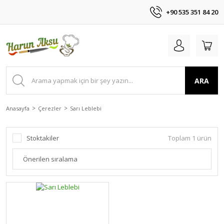
+90 535 351 84 20
ARA
Anasayfa
Çerezler
Sarı Leblebi
Stoktakiler
Toplam 1 ürün