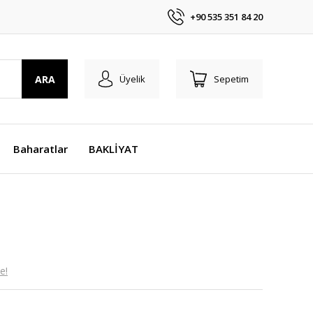
+90 535 351 84 20
ARA
Üyelik
Sepetim
Baharatlar
BAKLİYAT
e!