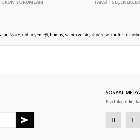
ÜRÜN YORUMLARI
TAKSİT SEÇENEKLER
attır. Aşure, nohut yemeği, humus, salata ve birçok yöresel tarifte kullanılır.
er konularda yetersiz gördüğünüz noktaları öneri formunu kullanarak tarafım
Bu ürüne ilk yorumu siz yapın!
Yorum Yaz
SOSYAL MEDY
Bizi takip edin, kâr