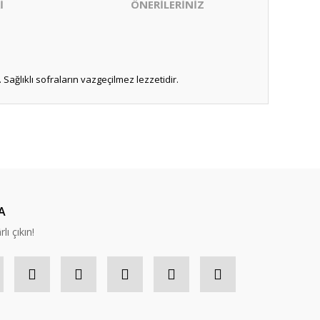
İ
ÖNERİLERİNİZ
 Sağlıklı sofraların vazgeçilmez lezzetidir.
ıza iletebilirsiniz.
A
lı çıkın!