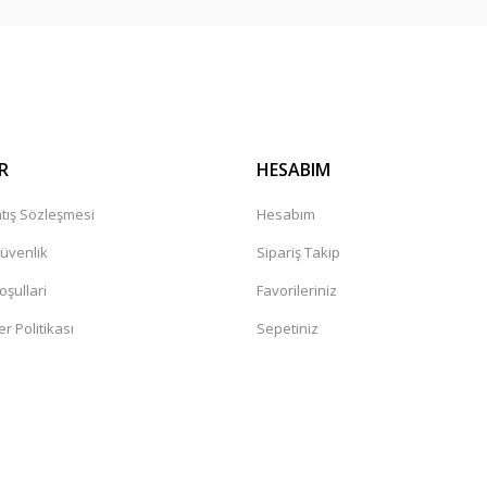
Gönder
R
HESABIM
tış Sözleşmesi
Hesabım
Güvenlik
Sipariş Takip
oşullari
Favorileriniz
er Politikası
Sepetiniz