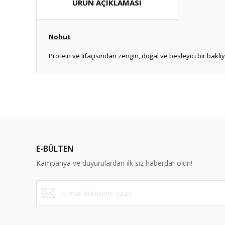
ÜRÜN AÇIKLAMASI
Nohut
Protein ve lifaçısından zengin, doğal ve besleyici bir bakliy
Bu ürünün fiyat bilgisi, resim, ürün açıklamalarında ve diğ
Görüş ve önerileriniz için teşekkür ederiz.
Ürün resmi kalitesiz, bozuk veya görüntülenemiyor.
Ürün açıklamasında eksik bilgiler bulunuyor.
E-BÜLTEN
Ürün bilgilerinde hatalar bulunuyor.
Kampanya ve duyurulardan ilk siz haberdar olun!
Ürün fiyatı diğer sitelerden daha pahalı.
Bu ürüne benzer farklı alternatifler olmalı.