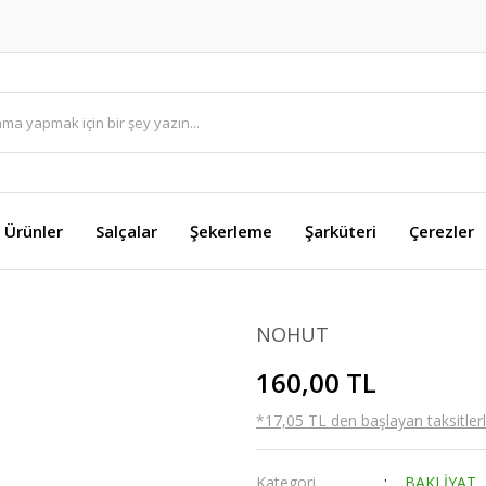
i Ürünler
Salçalar
Şekerleme
Şarküteri
Çerezler
NOHUT
160,00 TL
*17,05 TL den başlayan taksitlerl
Kategori
BAKLİYAT