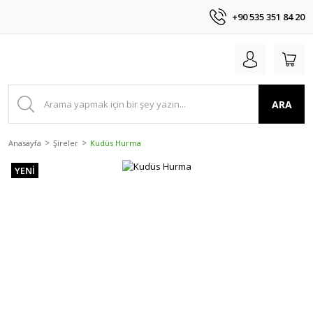
+90 535 351 84 20
ARA
Anasayfa
Şireler
Kudüs Hurma
YENİ