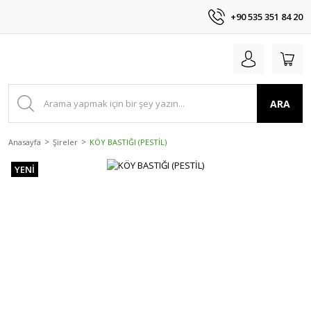
+90 535 351 84 20
ARA
Anasayfa
Şireler
KÖY BASTIĞI (PESTİL)
YENİ