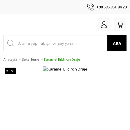
+90 535 351 84 20
ARA
Anasayfa
Şekerleme
Karamel Bıldırcın Draje
YENİ