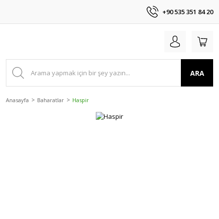
+90 535 351 84 20
ARA
Anasayfa
Baharatlar
Haspir