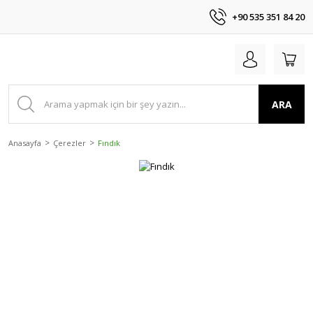
+90 535 351 84 20
ARA
Anasayfa
Çerezler
Fındık