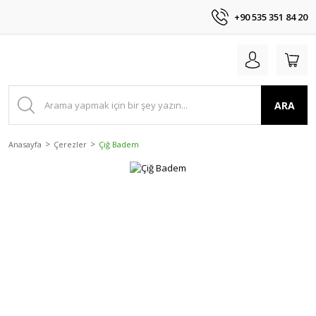
+90 535 351 84 20
ARA
Anasayfa
Çerezler
Çiğ Badem