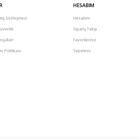
R
HESABIM
tış Sözleşmesi
Hesabım
Güvenlik
Sipariş Takip
oşullari
Favorileriniz
er Politikası
Sepetiniz