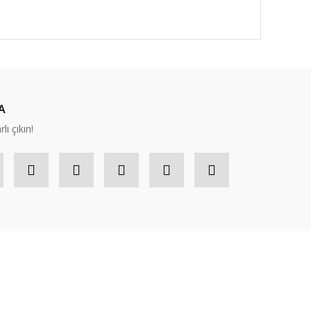
A
lı çıkın!