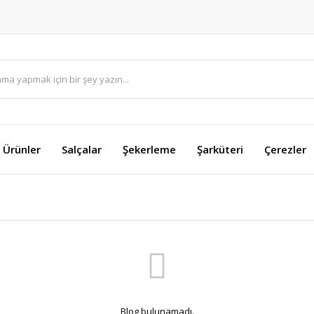
i Ürünler
Salçalar
Şekerleme
Şarküteri
Çerezler
Blog bulunamadı.